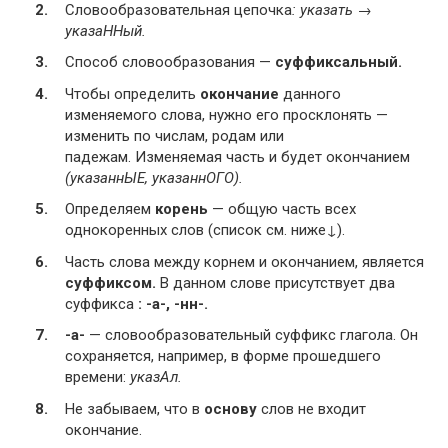
Словообразовательная цепочка
: указать →
указаННый.
Способ словообразования —
суффиксальный.
Чтобы определить
окончание
данного
изменяемого слова, нужно его про
склонять —
изменить по числам, родам или
падежам.
Изменяемая часть и будет окончанием
(указаннЫЕ, указаннОГО).
Определяем
корень
— общую часть всех
однокоренных слов (список см. ниже↓).
Ч
асть слова между корнем и окончанием, является
суффиксом.
В данном слове присутствует два
суффикса
: -а-, -нн-.
-а-
—
словообразовательный суффикс глагола. Он
сохраняется, например, в форме прошедшего
времени:
указАл.
Не забываем, что в
основу
слов не входит
окончание.