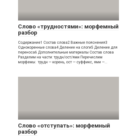
Слово «трудностями»: морфемный
разбор
Содержание1 Состав слова2 Важные пояснения3
Однокоренные слова4 Деление на слоги5 Деление для
переноса6 Дополнительные материалы Состав слова
Разделим на части: трудн/ост/ями Перечислим
морфемы: трудн — корень, ост — суффикс, ями —…
Слово «отступать»: морфемный
разбор