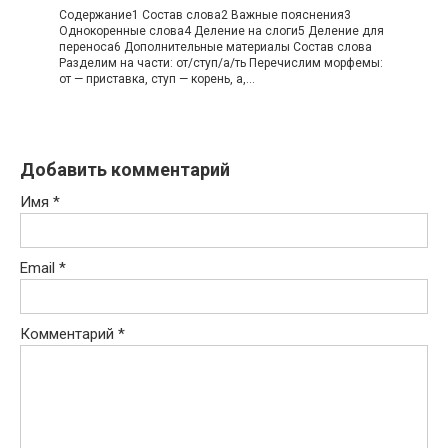
Содержание1 Состав слова2 Важные пояснения3
Однокоренные слова4 Деление на слоги5 Деление для
переноса6 Дополнительные материалы Состав слова
Разделим на части: от/ступ/а/ть Перечислим морфемы:
от — приставка, ступ — корень, а,…
Добавить комментарий
Имя
*
Email
*
Комментарий
*