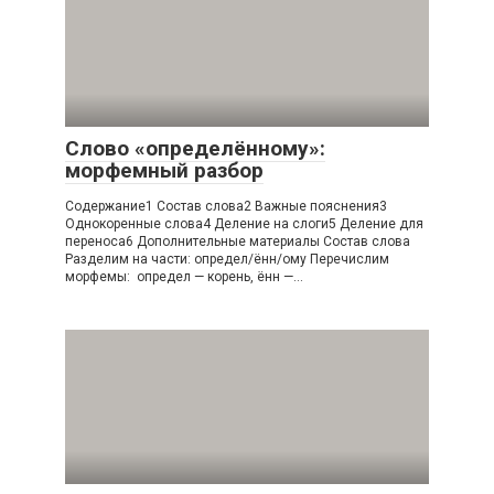
Слово «определённому»:
морфемный разбор
Содержание1 Состав слова2 Важные пояснения3
Однокоренные слова4 Деление на слоги5 Деление для
переноса6 Дополнительные материалы Состав слова
Разделим на части: определ/ённ/ому Перечислим
морфемы: определ — корень, ённ —…